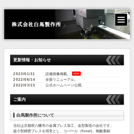
更新情報・お知らせ
2023/01/11
設備画像掲載。
NEW
2022/06/14
全面リニューアル。
2022/03/15
公式ホームページ公開。
ご案内
白馬製作所について
当社は京都府八幡市の金属プレス加工、金型製造の会社です。
超小型精密プレスを得意とし、コバール（Kovar)、無酸素銅